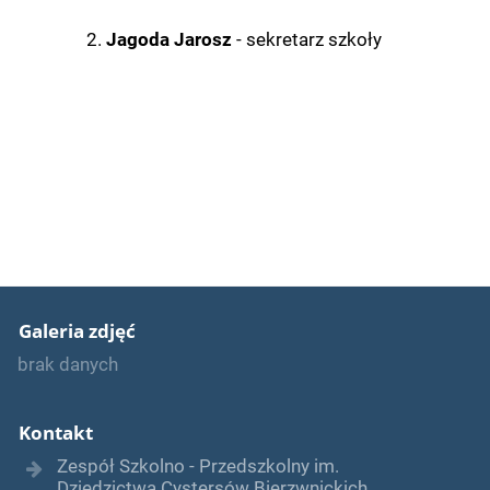
Jagoda Jarosz
- sekretarz szkoły
Galeria zdjęć
brak danych
Kontakt
Zespół Szkolno - Przedszkolny im.
Dziedzictwa Cystersów Bierzwnickich