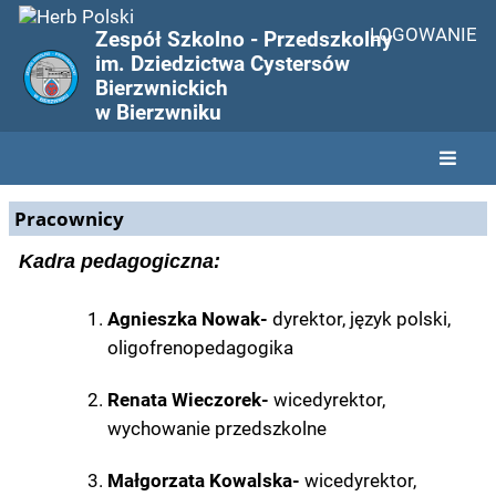
LOGOWANIE
Zespół Szkolno - Przedszkolny
im. Dziedzictwa Cystersów
Bierzwnickich
w Bierzwniku
Pracownicy
Pracownicy
Kadra pedagogiczna:
Agnieszka Nowak-
dyrektor, język polski,
oligofrenopedagogika
Renata Wieczorek-
wicedyrektor,
wychowanie przedszkolne
Małgorzata Kowalska-
wicedyrektor,