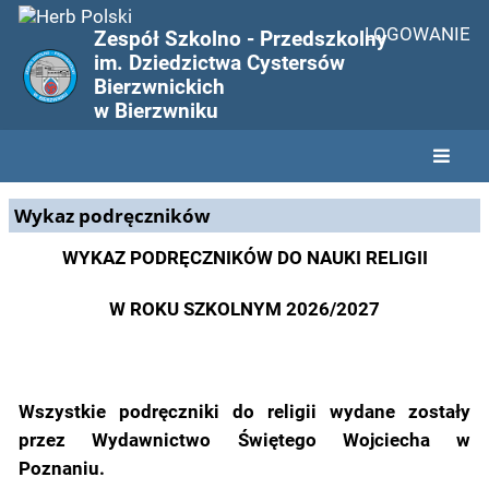
LOGOWANIE
Zespół Szkolno - Przedszkolny
im. Dziedzictwa Cystersów
Bierzwnickich
w Bierzwniku
Wykaz
Wykaz podręczników
podręczników
WYKAZ PODRĘCZNIKÓW DO NAUKI RELIGII
W ROKU SZKOLNYM 2026/2027
Wszystkie podręczniki do religii wydane zostały
przez Wydawnictwo Świętego Wojciecha w
Poznaniu.