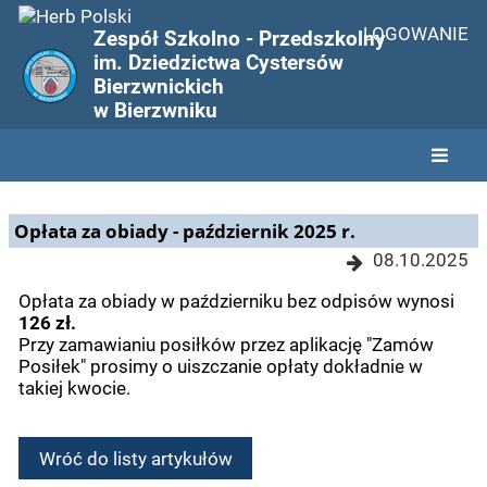
LOGOWANIE
Zespół Szkolno - Przedszkolny
im. Dziedzictwa Cystersów
Bierzwnickich
w Bierzwniku
Ogłoszenia
Opłata za obiady - październik 2025 r.
08.10.2025
Opłata za obiady w październiku bez odpisów wynosi
126 zł.
Przy zamawianiu posiłków przez aplikację "Zamów
Posiłek" prosimy o uiszczanie opłaty dokładnie w
takiej kwocie.
Wróć do listy artykułów