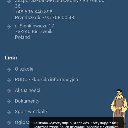
Zespół Szkolno-Przedszkolny - 95 768 00
36
+48 506 340 898
Przedszkole - 95 768 00 48
ul.Sienkiewicza 17
73-240 Bierzwnik
Poland
Linki
O szkole
RODO - klauzula informacyjna
Aktualności
Dokumenty
Sport w szkole
Ogłoszenia
Ta strona wykorzystuje pliki cookies. Korzystając z niej 
wyrażasz zgodę na ich używanie, zgodnie z aktualnymi 