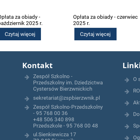
Opłata za obiady -
Opłata za obiady - czerwiec
październik 2025 r.
2025 r.
Czytaj więcej
Czytaj więcej
Kontakt
Link
Zespół Szkolno -
O 
Przedszkolny im. Dziedzictwa
Cystersów Bierzwnickich
RO
sekretariat@zspbierzwnik.pl
Ak
Zespół Szkolno-Przedszkolny
- 95 768 00 36
Do
+48 506 340 898
Przedszkole - 95 768 00 48
Sp
ul.Sienkiewicza 17
Og