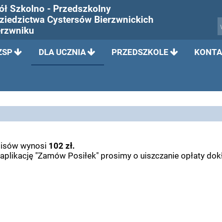
ół Szkolno - Przedszkolny
Dziedzictwa Cystersów Bierzwnickich
erzwniku
ZSP
DLA UCZNIA
PRZEDSZKOLE
KONTA
pisów wynosi
102 zł.
aplikację "Zamów Posiłek" prosimy o uiszczanie opłaty dokł