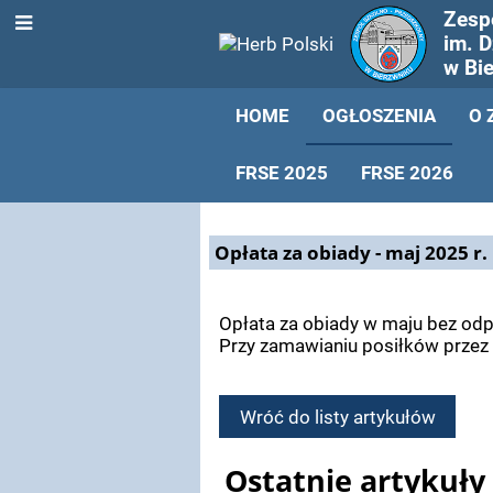
Zesp
im. 
w Bi
HOME
OGŁOSZENIA
O 
FRSE 2025
FRSE 2026
Ogłoszenia
Opłata za obiady - maj 2025 r.
Opłata za obiady w maju bez od
Przy zamawianiu posiłków przez 
Wróć do listy artykułów
Ostatnie artykuły