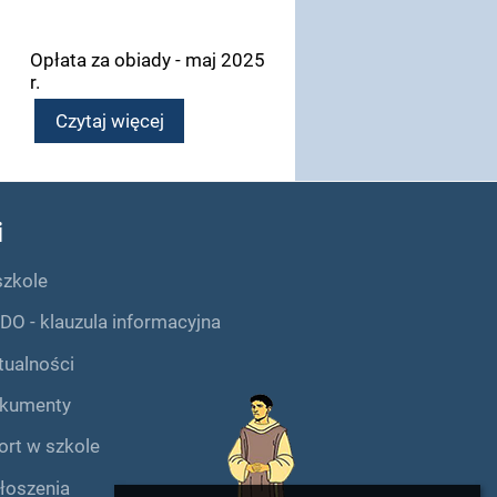
Opłata za obiady - maj 2025
r.
Czytaj więcej
i
szkole
DO - klauzula informacyjna
tualności
kumenty
ort w szkole
łoszenia