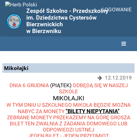
LOGOWANIE
Zespół Szkolno - Przedszkolny
im. Dziedzictwa Cystersów
Bierzwnickich
w Bierzwniku
Ogłoszenia
Mikołajki
12.12.2019
DNIA 6 GRUDNIA
(PIĄTEK)
ODBĘDĄ SIĘ W NASZEJ
SZKOLE
MIKOŁAJKI
W TYM DNIU U SZKOLNEGO MIKOŁA BĘDZIE MOŻNA
"BILETY NIEPYTANIA"
NABYĆ ZA MONETY
ZEBRANE MONETY PRZEKAŻEMY NA GÓRĘ GROSZA
BILET TEN ZWALNIA Z ZADANIA DOMOWEGO LUB
ODPOWIEDZI USTNEJ
JEDEN BILET - JEDEN PRZEDMIOT