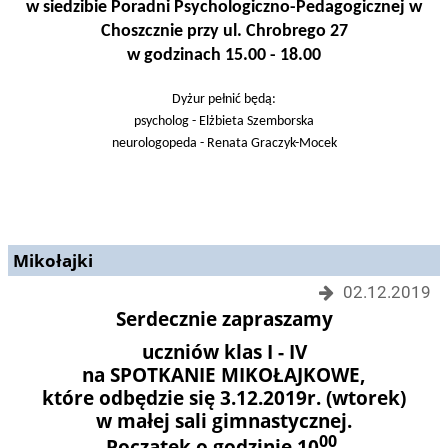
w siedzibie Poradni Psychologiczno-Pedagogicznej w
Choszcznie przy ul. Chrobrego 27
w godzinach 15.00 - 18.00
Dyżur pełnić będą:
psycholog - Elżbieta Szemborska
neurologopeda - Renata Graczyk-Mocek
Mikołajki
02.12.2019
Serdecznie zapraszamy
uczniów klas
I - IV
na
SPOTKANIE MIKOŁAJKOWE
,
które odbędzie się
3.12.2019r
. (wtorek)
w małej sali gimnastycznej.
00
Początek o godzinie
10
.