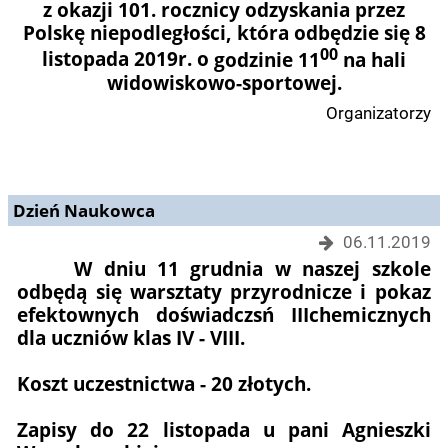
z okazji
101. rocznicy odzyskania przez
Polskę n
iepodległości, która odbędzie się 8
00
listopada 2019r. o
godzinie 11
na hali
widowiskowo-
sportowej.
Organizatorzy
Dzień Naukowca
06.11.2019
W dniu 11 grudnia w naszej szkole
odbędą się warsztaty przyrodnicze i pokaz
efektownych doświadczsń IIIchemicznych
dla uczniów klas IV - VIII.
Koszt uczestnictwa - 20 złotych.
Zapisy do
22 listopada
u pani Agnieszki