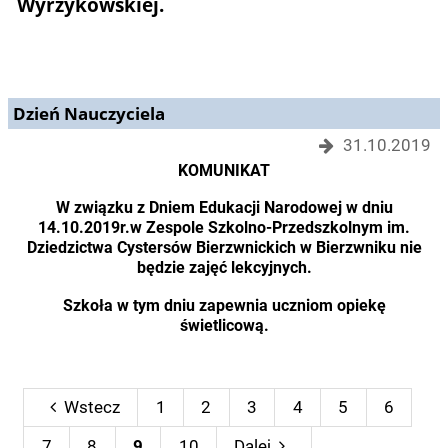
Wyrzykowskiej.
Dzień Nauczyciela
31.10.2019
KOMUNIKAT
W związku z Dniem Edukacji Narodowej w dniu
14.10.2019r.w Zespole Szkolno-Przedszkolnym im.
Dziedzictwa Cystersów Bierzwnickich w Bierzwniku nie
będzie zajęć lekcyjnych.
Szkoła w tym dniu zapewnia uczniom opiekę
świetlicową.
Wstecz
1
2
3
4
5
6
7
8
9
10
Dalej