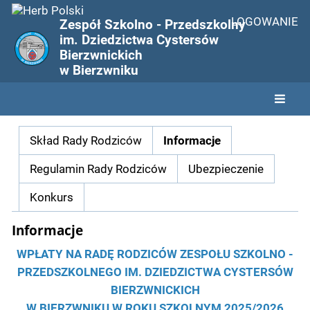
LOGOWANIE
Zespół Szkolno - Przedszkolny
im. Dziedzictwa Cystersów
Bierzwnickich
w Bierzwniku
Rada
Skład Rady Rodziców
Informacje
Rodziców
Regulamin Rady Rodziców
Ubezpieczenie
Konkurs
Informacje
WPŁATY NA RADĘ RODZICÓW ZESPOŁU SZKOLNO -
PRZEDSZKOLNEGO IM. DZIEDZICTWA CYSTERSÓW
BIERZWNICKICH
W BIERZWNIKU W ROKU SZKOLNYM 2025/2026