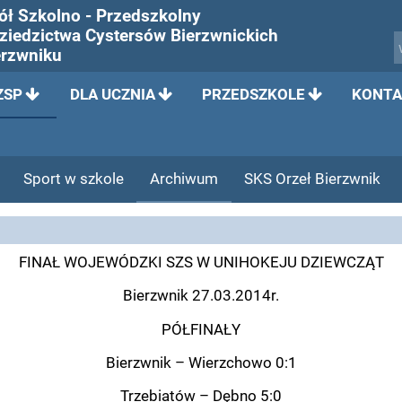
ół Szkolno - Przedszkolny
Dziedzictwa Cystersów Bierzwnickich
erzwniku
ZSP
DLA UCZNIA
PRZEDSZKOLE
KONTA
Sport w szkole
Archiwum
SKS Orzeł Bierzwnik
FINAŁ WOJEWÓDZKI SZS W UNIHOKEJU DZIEWCZĄT
Bierzwnik 27.03.2014r.
PÓŁFINAŁY
Bierzwnik – Wierzchowo 0:1
Trzebiatów – Dębno 5:0