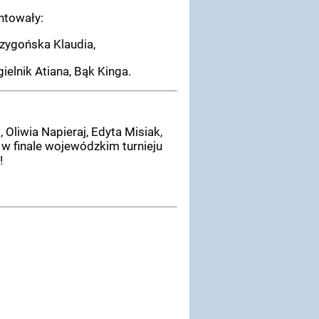
ntowały:
zygońska Klaudia,
ielnik Atiana, Bąk Kinga.
liwia Napieraj, Edyta Misiak,
 w finale wojewódzkim turnieju
!