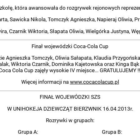
zkołę, która awansowała do rozgrywek rejonowych repreze
ta, Sawicka Nikola, Tomczyk Agnieszka, Napieraj Oliwia, Pr
ira, Czarnik Wiktoria, Słapata Oliwia, Wielgórka Justyna, Węg
Finał wojewódzki Coca-Cola Cup
gnieszka Tomczyk, Oliwia Sałapata, Klaudia Przygońska, O
alak, Wiktoria Czarnik, Dominika Kajetowska oraz Kinga Bąk
Coca Cola Cup zajęły wysokie IV miejsce... GRATULUJEMY !!
Więcej informacji na
www.cocacolacup.pl
FINAŁ WOJEWÓDZKI SZS
W UNIHOKEJA DZIEWCZĄT BIERZWNIK 16.04.2013r.
Rozrywki w grupach:
Grupa A: Grupa B: