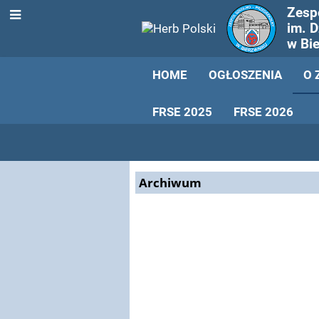
Zesp
im. 
w Bi
HOME
OGŁOSZENIA
O 
FRSE 2025
FRSE 2026
Sport
w
Archiwum
szkole