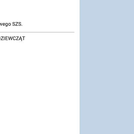
owego SZS.
DZIEWCZĄT