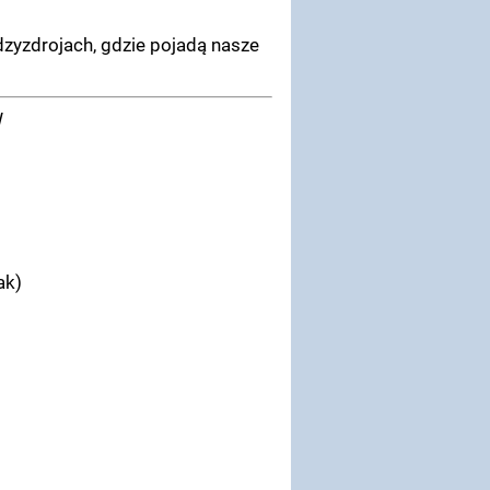
zyzdrojach, gdzie pojadą nasze
W
ak)