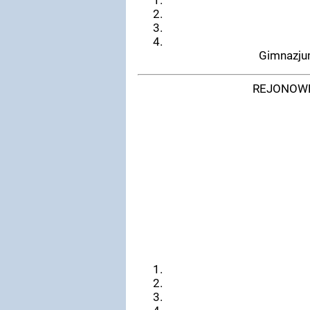
Gimnazjum
REJONOWE