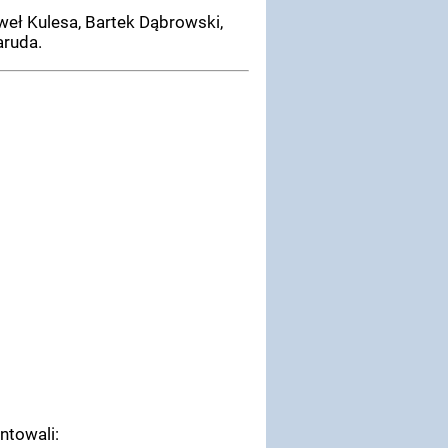
weł Kulesa, Bartek Dąbrowski,
aruda.
ntowali: