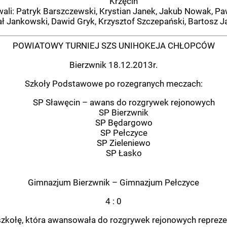
Krzęcin
li: Patryk Barszczewski, Krystian Janek, Jakub Nowak, Pa
ł Jankowski, Dawid Gryk, Krzysztof Szczepański, Bartosz J
POWIATOWY TURNIEJ SZS UNIHOKEJA CHŁOPCÓW
Bierzwnik 18.12.2013r.
Szkoły Podstawowe po rozegranych meczach:
SP Sławęcin – awans do rozgrywek rejonowych
SP Bierzwnik
SP Będargowo
SP Pełczyce
SP Zieleniewo
SP Łasko
Gimnazjum Bierzwnik – Gimnazjum Pełczyce
4 : 0
zkołę, która awansowała do rozgrywek rejonowych repreze