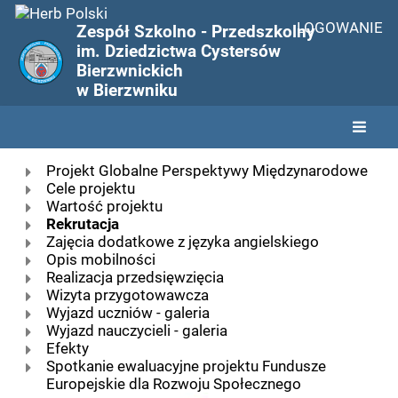
LOGOWANIE
Zespół Szkolno - Przedszkolny
im. Dziedzictwa Cystersów
Bierzwnickich
w Bierzwniku
FRSE
Projekt Globalne Perspektywy Międzynarodowe
Cele projektu
2025
Wartość projektu
Rekrutacja
Zajęcia dodatkowe z języka angielskiego
Opis mobilności
Realizacja przedsięwzięcia
Wizyta przygotowawcza
Wyjazd uczniów - galeria
Wyjazd nauczycieli - galeria
Efekty
Spotkanie ewaluacyjne projektu Fundusze
Europejskie dla Rozwoju Społecznego