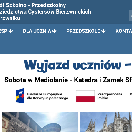
ół Szkolno - Przedszkolny
Dziedzictwa Cystersów Bierzwnickich
erzwniku
ZSP
DLA UCZNIA
PRZEDSZKOLE
KONTA
Wyjazd uczniów -
Sobota w Mediolanie - Katedra i Zamek Sf