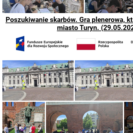
Poszukiwanie skarbów. Gra plenerowa, kt
miasto Turyn. (29.05.202