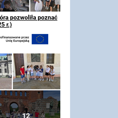
óra pozwoliła poznać
5 r.)
12