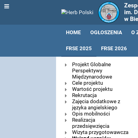
Zesp
im. 
w Bi
HOME
OGŁOSZENIA
O 
FRSE 2025
FRSE 2026
FRSE
Projekt Globalne
Perspektywy
2025
Międzynarodowe
Cele projektu
Wartość projektu
Rekrutacja
Zajęcia dodatkowe z
języka angielskiego
Opis mobilności
Realizacja
przedsięwzięcia
Wizyta przygotowawcza