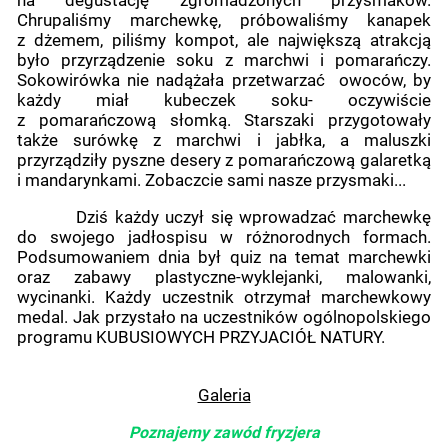
na degustację zgromadzonych przysmaków.
Chrupaliśmy marchewkę, próbowaliśmy kanapek
z dżemem, piliśmy kompot, ale największą atrakcją
było przyrządzenie soku z marchwi i pomarańczy.
Sokowirówka nie nadążała przetwarzać owoców, by
każdy miał kubeczek soku- oczywiście
z pomarańczową słomką. Starszaki przygotowały
także surówkę z marchwi i jabłka, a maluszki
przyrządziły pyszne desery z pomarańczową galaretką
i mandarynkami. Zobaczcie sami nasze przysmaki...
Dziś każdy uczył się wprowadzać marchewkę
do swojego jadłospisu w różnorodnych formach.
Podsumowaniem dnia był quiz na temat marchewki
oraz zabawy plastyczne-wyklejanki, malowanki,
wycinanki. Każdy uczestnik otrzymał marchewkowy
medal. Jak przystało na uczestników ogólnopolskiego
programu KUBUSIOWYCH PRZYJACIÓŁ NATURY.
Galeria
Poznajemy zawód fryzjera