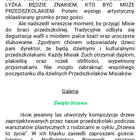
ŁYŻKA BĘDZIE ZNAKIEM, KTO BYĆ MOŻE
PRZEDSZKOLAKIEM. Potem występ artystyczny,
oklaskiwany gromko przez gości.
Ale nadszedł wreszcie moment, by przyjąć Misie
do braci przedszkolnej. Tradycyjnie odbyła się
degustacja wafli z miodem- palce lizać! oraz uroczyste
ślubowanie. Zgodnym chórem odpowiadały dzieci
pani dyrektor, że będą dzielnymi i kulturalnymi
przedszkolakami. Każdy Misiak Zuch otrzymał dyplom,
plakietkę oraz rożek obfitości, wypełniony
przysmakami. Nie mogło zabraknąć wspólnego
poczęstunku dla dzielnych Przedszkolaków Misiaków.
Galeria
Święto Drzewa
Iście jesienny las utworzyły kompozycje drzew
zaprojektowanych przez nasze przedszkolaki podczas
warsztatów plastycznych z rodzicami w cyklu „Drzewa
to życie”. W ich blasku zasiedli zaproszeni goście:
leśnicy z Nadleśnictwa Bierzwnik, strażacy