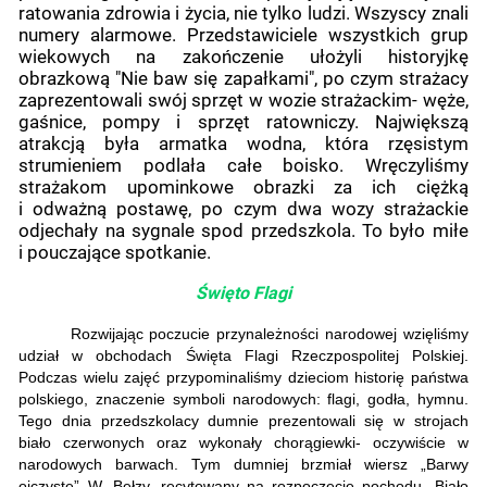
ratowania zdrowia i życia, nie tylko ludzi. Wszyscy znali
numery alarmowe. Przedstawiciele wszystkich grup
wiekowych na zakończenie ułożyli historyjkę
obrazkową "Nie baw się zapałkami", po czym strażacy
zaprezentowali swój sprzęt w wozie strażackim- węże,
gaśnice, pompy i sprzęt ratowniczy. Największą
atrakcją była armatka wodna, która rzęsistym
strumieniem podlała całe boisko. Wręczyliśmy
strażakom upominkowe obrazki za ich ciężką
i odważną postawę, po czym dwa wozy strażackie
odjechały na sygnale spod przedszkola. To było miłe
i pouczające spotkanie.
Święto Flagi
Rozwijając poczucie przynależności narodowej wzięliśmy
udział w obchodach Święta Flagi Rzeczpospolitej Polskiej.
Podczas wielu zajęć przypominaliśmy dzieciom historię państwa
polskiego, znaczenie symboli narodowych: flagi, godła, hymnu.
Tego dnia przedszkolacy dumnie prezentowali się w strojach
biało czerwonych oraz wykonały chorągiewki- oczywiście w
narodowych barwach. Tym dumniej brzmiał wiersz „Barwy
ojczyste” W. Bełzy, recytowany na rozpoczęcie pochodu. Biało