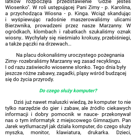
latków rozpoczęła przedstawienie "Gdzie jesteś
Wiosenko". W roli ustępującej Pani Zimy - p. Karolina,
a przychodząca Wiosna - p. Kinga. Wciąż skandując
i wyśpiewując radośnie maszerowaliśmy ulicami
Bierzwnika, prowadzeni przez nasze Marzanny. W
ogródkach, klombach i rabatkach szukaliśmy oznak
wiosny.. Wychylały się nieśmiało krokusy, przebiśniegi,
a także pączki na drzewach...
Na placu dokonaliśmy uroczystego pożegnania
Zimy- rozebraliśmy Marzanny wg zasad recyklingu.
I od razu zaświeciło wiosenne słonko. Tego dnia były
jeszcze różne zabawy, zagadki, pląsy wśród budzącej
się do życia przyrody.
Do czego służy komputer?
Dziś już nawet maluszki wiedzą, że komputer to nie
tylko narzędzie do gier i zabaw, ale źródło ciekawych
informacji i dobry pomocnik w nauce- przekonywał
nas o tym informatyk z miejscowego Gimnazjum. Pan
Jarek wytłumaczył jak działa komputer, do czego służy
myszka, monitor, klawiatura, drukarka. Dzieci,