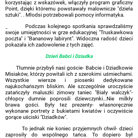
korzystając z wskazówek, włączyły program graficzny
Point, dzięki któremu powstawały malownicze "dzieła
sztuki". . Młodsi potrzebowali pomocy informatyka.
Podczas kolejnego spotkania sprawdzaliśmy
swoje umiejętności w grze edukacyjnej "Truskawkowa
poczta" i "Bananowy labirynt". Widoczna radość dzieci
pokazała ich zadowolenie z tych zajęć.
Dzień Babci i Dziadka
Tłumnie przybyli nasi goście- Babcie i Dziadkowie
Misiaków, którzy powitali ich z szerokimi uśmiechami.
Wszystkie wiersze i piosenki dedykowane
najukochańszym bliskim. Ale szczególnie uroczyście
zatańczyły maluszki zimowy taniec "Biały walczyk"-
chłopcy dumnie poprosili dziewczynki...Nie milkły
brawa gości. Były tez prezenty- własnoręcznie
wykonane portrety z bukietami kwiatów i oczywiście
gorące uściski "Dziadków".
To jednak nie koniec przyjemnych chwil- dzieci
zaprosiły do wspólnego tańca. To dopiero był