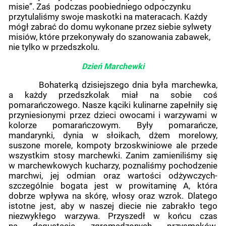
misie”. Zaś podczas poobiedniego odpoczynku
przytulaliśmy swoje maskotki na materacach. Każdy
mógł zabrać do domu wykonane przez siebie sylwety
misiów, które przekonywały do szanowania zabawek,
nie tylko w przedszkolu.
Dzień
Marchewki
Bohaterką dzisiejszego dnia była marchewka,
a każdy przedszkolak miał na sobie coś
pomarańczowego. Nasze kąciki kulinarne zapełniły się
przyniesionymi przez dzieci owocami i warzywami w
kolorze pomarańczowym. Były pomarańcze,
mandarynki, dynia w słoikach, dżem morelowy,
suszone morele, kompoty brzoskwiniowe ale przede
wszystkim stosy marchewki. Zanim zamieniliśmy się
w marchewkowych kucharzy, poznaliśmy pochodzenie
marchwi, jej odmian oraz wartości odżywczych-
szczególnie bogata jest w prowitaminę A, która
dobrze wpływa na skórę, włosy oraz wzrok. Dlatego
istotne jest, aby w naszej diecie nie zabrakło tego
niezwykłego warzywa. Przyszedł w końcu czas