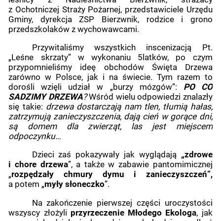
z Ochotniczej Straży Pożarnej, przedstawiciele Urzędu
Gminy, dyrekcja ZSP Bierzwnik, rodzice i grono
przedszkolaków z wychowawcami.
Przywitaliśmy wszystkich inscenizacją Pt.
„Leśne skrzaty” w wykonaniu 5latków, po czym
przypomnieliśmy ideę obchodów Święta Drzewa
zarówno w Polsce, jak i na świecie. Tym razem to
dorośli wzięli udział w „burzy mózgów”:
PO CO
SADZIMY DRZEWA
?
Wśród wielu odpowiedzi znalazły
się takie:
drzewa dostarczają nam tlen, tłumią hałas,
zatrzymują zanieczyszczenia, dają cień w gorące dni,
są domem dla zwierząt, las jest miejscem
odpoczynku…
Dzieci zaś pokazywały jak wyglądają
„zdrowe
i chore drzewa
”, a także w zabawie pantomimicznej
„
rozpędzały chmury dymu i zanieczyszczeń”,
a potem „
myły słoneczko
”.
Na zakończenie pierwszej części uroczystości
wszyscy złożyli
przyrzeczenie Młodego Ekologa
, jak