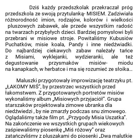
Dziś każdy przedszkolak przekraczał próg
przedszkola ze swoją przytulanką- MISIEM. Zadziwiała
różnorodność imion, rodzajów, kolorów i wielkości
pluszowych zabawek, ale przede wszystkim radość
na twarzach przybyłych dzieci. Bardziej pomysłowi byli
przebrani w misiowe stroje. Powitaliśmy Kubusiów
Puchatków, misie koala, Pandy i inne niedźwiadki.
Do najbardziej ciekawych zabaw należały tańce
z Misiami, wyklejanki, wydzieranki, ale też
degustowanie przysmaków misiów- miodu
na kanapkach, w herbatce i ma się rozumieć ze słoika…
Maluszki przygotowały improwizację teatrzyku pt.
„ŁAKOMY MIŚ”, by przestrzec wszystkich przed
łakomstwem. Z przygotowanych portretów misiów
wykonaliśmy album „Misiowych przyjaciół”. Grupa
starszaków projektowała zimowe ubranka dla
niedźwiedzi , by nie zmarzły podczas snu zimowego.
Oglądaliśmy także film pt. „Przygody Misia Uszatka”.
Na zakończenie we wszystkich grupach wiekowych
zaśpiewaliśmy piosenkę „Miś różowy” oraz
zatańczyliśmy z pluszakami do piosenki „Dwa malutkie