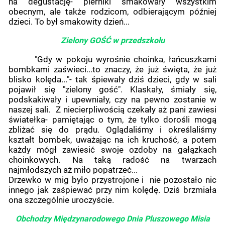
na degustację- pierniki smakowały wszystkim
obecnym, ale także rodzicom, odbierającym później
dzieci. To był smakowity dzień...
Zielony GOŚĆ w przedszkolu
"Gdy w pokoju wyrośnie choinka, łańcuszkami
bombkami zaświeci...to znaczy, że już święta, że już
blisko kolęda..."- tak śpiewały dziś dzieci, gdy w sali
pojawił się "zielony gość". Klaskały, śmiały się,
podskakiwały i upewniały, czy na pewno zostanie w
naszej sali. Z niecierpliwością czekały aż pani zawiesi
światełka- pamiętając o tym, że tylko dorośli mogą
zbliżać się do prądu. Oglądaliśmy i określaliśmy
kształt bombek, uważając na ich kruchość, a potem
każdy mógł zawiesić swoje ozdoby na gałązkach
choinkowych. Na taką radość na twarzach
najmłodszych aż miło popatrzeć...
Drzewko w mig było przystrojone i nie pozostało nic
innego jak zaśpiewać przy nim kolędę. Dziś brzmiała
ona szczególnie uroczyście.
Obchodzy Międzynarodowego Dnia Pluszowego Misia