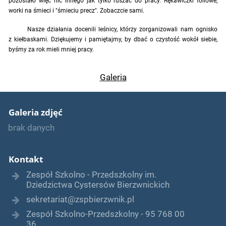
pozostało więc nic innego jak tylko ruszać do pracy. Rękawiczki foliowe,
worki na śmieci i "śmieciu precz". Zobaczcie sami.
Nasze działania docenili leśnicy, którzy zorganizowali nam ognisko
z kiełbaskami. Dziękujemy i pamiętajmy, by dbać o czystość wokół siebie,
byśmy za rok mieli mniej pracy.
Galeria
Galeria zdjęć
brak danych
Kontakt
Zespół Szkolno - Przedszkolny im.
Dziedzictwa Cystersów Bierzwnickich
sekretariat@zspbierzwnik.pl
Zespół Szkolno-Przedszkolny - 95 768 00
36