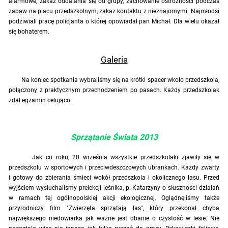
alarmowe, zakaz oddalania się od grupy, zachowanie ostrożności podczas
zabaw na placu przedszkolnym, zakaz kontaktu z nieznajomymi. Najmłodsi
podziwiali pracę policjanta o której opowiadał pan Michał. Dla wielu okazał
się bohaterem.
Galeria
Na koniec spotkania wybraliśmy się na krótki spacer wkoło przedszkola,
połączony z praktycznym przechodzeniem po pasach. Każdy przedszkolak
zdał egzamin celująco.
Sprzątanie Świata 2013
Jak co roku, 20 września wszystkie przedszkolaki zjawiły się w
przedszkolu w sportowych i przeciwdeszczowych ubrankach. Każdy zwarty
i gotowy do zbierania śmieci wokół przedszkola i okolicznego lasu. Przed
wyjściem wysłuchaliśmy prelekcji leśnika, p. Katarzyny o słuszności działań
w ramach tej ogólnopolskiej akcji ekologicznej. Oglądnęliśmy także
przyrodniczy film "Zwierzęta sprzątają las", który przekonał chyba
największego niedowiarka jak ważne jest dbanie o czystość w lesie. Nie