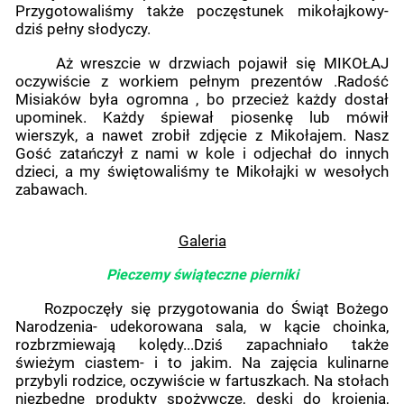
Przygotowaliśmy także poczęstunek mikołajkowy-
dziś pełny słodyczy.
Aż wreszcie w drzwiach pojawił się MIKOŁAJ
oczywiście z workiem pełnym prezentów .Radość
Misiaków była ogromna , bo przecież każdy dostał
upominek. Każdy śpiewał piosenkę lub mówił
wierszyk, a nawet zrobił zdjęcie z Mikołajem. Nasz
Gość zatańczył z nami w kole i odjechał do innych
dzieci, a my świętowaliśmy te Mikołajki w wesołych
zabawach.
Galeria
Pieczemy świąteczne pierniki
Rozpoczęły się przygotowania do Świąt Bożego
Narodzenia- udekorowana sala, w kącie choinka,
rozbrzmiewają kolędy...Dziś zapachniało także
świeżym ciastem- i to jakim. Na zajęcia kulinarne
przybyli rodzice, oczywiście w fartuszkach. Na stołach
niezbędne produkty spożywcze, deski do krojenia,