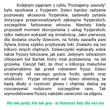
Kolejnym zajęciem z cyklu "Poznajemy zawody"
było spotkanie z fryzjerem. Dzieci bardzo radośnie
poznawały akcesoria fryzjerskie, zadawały pytania
dotyczące przeprowadzanych zabiegów fryzjerskich,
szczególnie farbowania włosów. Niestety kiedy
przyszedł moment skorzystania z usług fryzjerskich,
tylko nieliczni wykazali się śmiałością. Jako pierwsza,
dla dodania otuchy dzieciom, na fotelu zasiadła pani
Sylwia, której szybko przybywały loki. Znalazło się tez
kilkoro innych chętnych. Dziewczynki wybierały sobie
także fryzury lokowane, jak pani. Jedynym odważnym
chłopcem był Bartek, który miał postawioną na żel
grzywkę. Cieszył fakt, że choć u kilkorga maluchów
przełamaliśmy lęk przed robieniem fryzur. Dzieci
otrzymały od naszego gościa frotki, spinki oraz
słodkości. Fryzjer otrzymał od dzieci obietnicę, że
będą dbały o czystość głowy i chętniej dadzą się
rozczesywać rodzicom- szczególnie rano. Tak
wymodelowane fryzury należało uwiecznić na zdjęciu.
Kto tak pędzi, kto tak gna - to listonosz listy dla nas ma