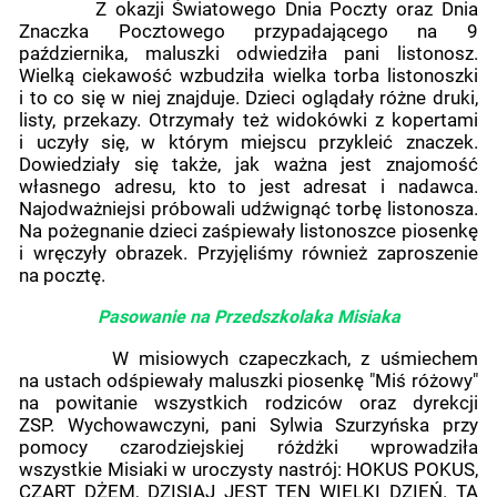
Z okazji Światowego Dnia Poczty oraz Dnia
Znaczka Pocztowego przypadającego na 9
października, maluszki odwiedziła pani listonosz.
Wielką ciekawość wzbudziła wielka torba listonoszki
i to co się w niej znajduje. Dzieci oglądały różne druki,
listy, przekazy. Otrzymały też widokówki z kopertami
i uczyły się, w którym miejscu przykleić znaczek.
Dowiedziały się także, jak ważna jest znajomość
własnego adresu, kto to jest adresat i nadawca.
Najodważniejsi próbowali udźwignąć torbę listonosza.
Na pożegnanie dzieci zaśpiewały listonoszce piosenkę
i wręczyły obrazek. Przyjęliśmy również zaproszenie
na pocztę.
Pasowanie na Przedszkolaka Misiaka
W misiowych czapeczkach, z uśmiechem
na ustach odśpiewały maluszki piosenkę "Miś różowy"
na powitanie wszystkich rodziców oraz dyrekcji
ZSP. Wychowawczyni, pani Sylwia Szurzyńska przy
pomocy czarodziejskiej różdżki wprowadziła
wszystkie Misiaki w uroczysty nastrój: HOKUS POKUS,
CZART DŻEM, DZISIAJ JEST TEN WIELKI DZIEŃ. TA