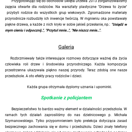
Przygotowując się do obchodów Święta Drzewa 2013 zorganizowaliśmy
zajęcia otwarte dla rodziców. Na warsztaty plastyczne "Drzewa to życie"
przybyli rodzice do wszystkich grup wiekowych. Zgromadzone materiały
przyrodnicze rozbudziły ich inwencje twórczą. W mgnieniu oka powstawały
piękne drzewa, a każde z nich kryło w sobie jakieś przesłanie, np.:
"Usiądź w
mym cieniu i odpocznij..", "Przytul mnie...", "Nie niszcz mnie...".
Galeria
Rozbrzmiewały także interesujące rozmowy dotyczące ważnej dla życia
człowieka roli drzew i środowiska przyrodniczego. Każda kompozycja
przestrzenna ukazywała piękno naszej przyrody. Teraz zdobią one nasze
przedszkole. A oto efekty pracy rodziców i dzieci.
Każda grupa otrzymała dyplomy uznania i upominki.
Spotkanie z policjantem
Bezpieczeństwo to bardzo ważny element w działalności przedszkola. W
ramach tych działań zaprosiliśmy do nas dzielnicowego p. Michała
Szymanowskiego. Tylko przypomnieniem było prelekcja dotycząca zasad
bezpiecznego zachowania się w domu i przedszkolu. Dzieci znały telefony