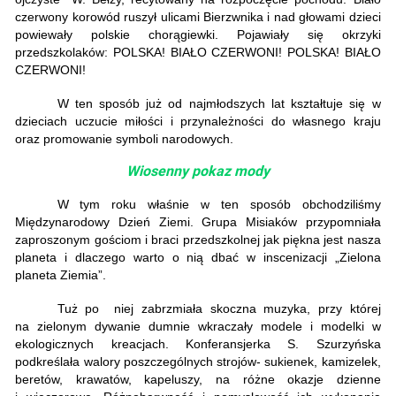
czerwony korowód ruszył ulicami Bierzwnika i nad głowami dzieci
powiewały polskie chorągiewki. Pojawiały się okrzyki
przedszkolaków: POLSKA! BIAŁO CZERWONI! POLSKA! BIAŁO
CZERWONI!
W ten sposób już od najmłodszych lat kształtuje się w
dzieciach uczucie miłości i przynależności do własnego kraju
oraz promowanie symboli narodowych.
Wiosenny pokaz mody
W tym roku właśnie w ten sposób obchodziliśmy
Międzynarodowy Dzień Ziemi. Grupa Misiaków przypomniała
zaproszonym gościom i braci przedszkolnej jak piękna jest nasza
planeta i dlaczego warto o nią dbać w inscenizacji „Zielona
planeta Ziemia”.
Tuż po niej zabrzmiała skoczna muzyka, przy której
na zielonym dywanie dumnie wkraczały modele i modelki w
ekologicznych kreacjach. Konferansjerka S. Szurzyńska
podkreślała walory poszczególnych strojów- sukienek, kamizelek,
beretów, krawatów, kapeluszy, na różne okazje dzienne