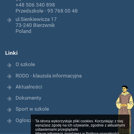
+48 506 340 898
Przedszkole - 95 768 00 48
ul.Sienkiewicza 17
73-240 Bierzwnik
Poland
Linki
O szkole
RODO - klauzula informacyjna
Aktualności
Dokumenty
Sport w szkole
Ogłoszenia
Ta strona wykorzystuje pliki cookies. Korzystając z niej 
wyrażasz zgodę na ich używanie, zgodnie z aktualnymi 
ustawieniami przeglądarki.

Więcej informacji znajdziesz w 
Polityce prywatności
.