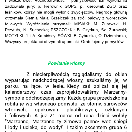
i wieczorowe. Różnobarwność i pomysłowość ich wykonania
zadziwiała jury: p. kierownik GOPS, p. kierownik ZGO oraz
leśników, którzy nie mogli wyłonić zwycięzców. Nagrodę główną
otrzymała 5letnia Maja Grzelczak za strój balowy z woreczków
foliowych. Wyróżnienia otrzymali: MISIAKI: M. Żurawski, H.
Przytuła, N. Suchecka; PSZCZÓŁKI: B. Czyrkun, Sz. Żurawski;
MOTYLKI: J. i A. Kamińscy; SÓWKI: E. Cybulska, O. Dziemianko;
Wszyscy projektanci otrzymali upominki. Gratulujemy pomysłów.
Powitanie wiosny
Z niecierpliwością zaglądaliśmy do okien
wypatrując nadchodzącej wiosny, szukaliśmy jej w
parku, na łące, w lesie...Kiedy zaś zbliżał się jej
kalendarzowy czas zaprojektowaliśmy Marzanny-
symbole odchodzącej zimy. Każda grupa przedszkolna
robiła je wg własnego pomysłu- ze słomy, surowców
wtórnych, opakowań plastikowych, szklanych
i foliowych. A już 21 marca od rana dzieci wołały
"Marzanno, Marzanno ty zimowa panno- weź śniegi
i lody i uciekaj do wody!". I takim akcentem grupa 6