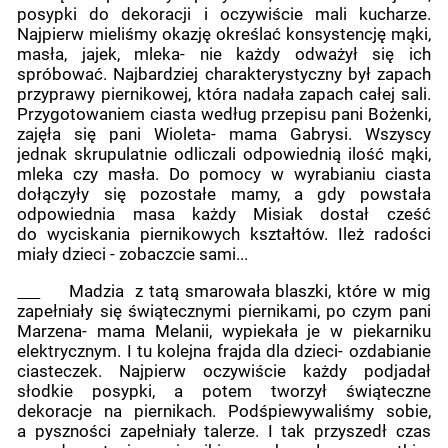
posypki do dekoracji i oczywiście mali kucharze.
Najpierw mieliśmy okazję określać konsystencję mąki,
masła, jajek, mleka- nie każdy odważył się ich
spróbować. Najbardziej charakterystyczny był zapach
przyprawy piernikowej, która nadała zapach całej sali.
Przygotowaniem ciasta według przepisu pani Bożenki,
zajęła się pani Wioleta- mama Gabrysi. Wszyscy
jednak skrupulatnie odliczali odpowiednią ilość mąki,
mleka czy masła. Do pomocy w wyrabianiu ciasta
dołączyły się pozostałe mamy, a gdy powstała
odpowiednia masa każdy Misiak dostał cześć
do wyciskania piernikowych kształtów. Ileż radości
miały dzieci - zobaczcie sami...
Madzia z tatą smarowała blaszki, które w mig
zapełniały się świątecznymi piernikami, po czym pani
Marzena- mama Melanii, wypiekała je w piekarniku
elektrycznym. I tu kolejna frajda dla dzieci- ozdabianie
ciasteczek. Najpierw oczywiście każdy podjadał
słodkie posypki, a potem tworzył świąteczne
dekoracje na piernikach. Podśpiewywaliśmy sobie,
a pyszności zapełniały talerze. I tak przyszedł czas