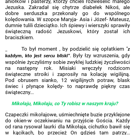
aniołków i pasterzy, którzy chcieli rozweselić małego
Jezuska. Zakradał się chytrze diabełek Nikoś, ale
dobre serduszka przekonały go do wspólnego
kolędowania. W szopce Maryja- Asia i Józef- Mateusz,
dumnie tulili dzieciątko. Ich śpiewy i wierszyki sprawiły
świąteczną radość Jezuskowi, który został ich
braciszkiem.
To był moment , by podzielić się opłatkiem "
z
. Były łzy wzruszenia, gdy
każdym, kto jest sercu bliski"
wspólnie życzyliśmy sobie zwykłej ludzkiej życzliwości
na następny rok. Misiaki wręczyły rodzicom
świąteczne stroiki i zaprosiły na kolację wigilijną.
Pod obrusem sianko, 12 wigilijnych potraw, blask
świec i płynące kolędy- to naprawdę piękny czas
świąteczny...
Mikołaju, Mikołaju, co Ty robisz w naszym kraju?
Czapeczki mikołajowe, uśmiechnięte buzie przyklejone
do okien-w oczekiwaniu na przyjście Gościa. Każdy
od rana rysował laurki dla Mikołaja, cichutko bawił się
w kącikach, bo przecież On gdzieś tam patrzy...