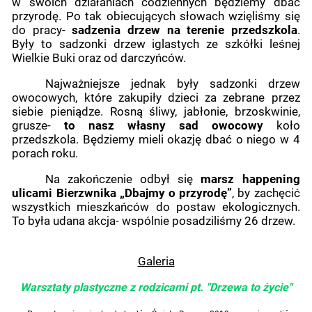
w swoich działaniach codziennych będziemy dbać
przyrodę. Po tak obiecujących słowach wzięliśmy się
do pracy-
sadzenia drzew na terenie przedszkola
.
Były to sadzonki drzew iglastych ze szkółki leśnej
Wielkie Buki
oraz od darczyńców.
Najważniejsze jednak były sadzonki drzew
owocowych, które zakupiły dzieci za zebrane przez
siebie pieniądze. Rosną śliwy, jabłonie, brzoskwinie,
grusze-
to nasz własny sad owocowy
koło
przedszkola. Będziemy mieli okazję dbać o niego w 4
porach roku.
Na zakończenie odbył się
marsz happening
ulicami Bierzwnika „Dbajmy o przyrodę”
, by zachęcić
wszystkich mieszkańców do postaw ekologicznych.
To była udana akcja- wspólnie posadziliśmy 26 drzew.
Galeria
Warsztaty plastyczne z rodzicami pt. "Drzewa to życie"