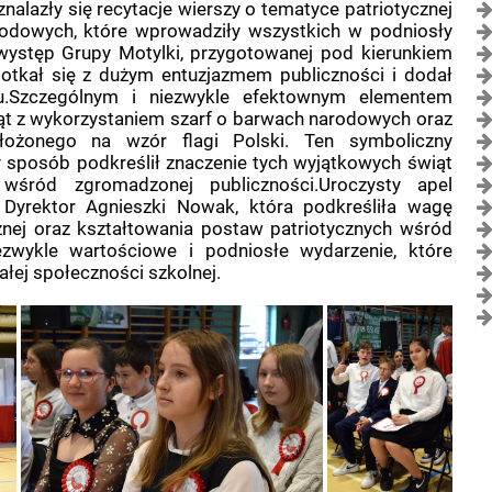
alazły się recytacje wierszy o tematyce patriotycznej
rodowych, które wprowadziły wszystkich w podniosły
występ Grupy Motylki, przygotowanej pod kierunkiem
spotkał się z dużym entuzjazmem publiczności i dodał
u.Szczególnym i niezwykle efektownym elementem
ząt z wykorzystaniem szarf o barwach narodowych oraz
ułożonego na wzór flagi Polski. Ten symboliczny
y sposób podkreślił znaczenie tych wyjątkowych świąt
wśród zgromadzonej publiczności.Uroczysty apel
Dyrektor Agnieszki Nowak, która podkreśliła wagę
znej oraz kształtowania postaw patriotycznych wśród
zwykle wartościowe i podniosłe wydarzenie, które
łej społeczności szkolnej.