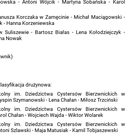
nowska - Antoni Wójcik - Martyna Sobańska - Karol
anusza Korczaka w Zamęcinie - Michał Maciągowski -
k - Hanna Korzeniewska
Suliszewie - Bartosz Białas - Lena Kołodziejczyk -
nna Nowak
zwnik)
 Klasyfikacja drużynowa:
kolny im. Dziedzictwa Cystersów Bierzwnickich w
Kryspin Szymanowski - Lena Chałan - Miłosz Trzciński
kolny im. Dziedzictwa Cystersów Bierzwnickich w
Karol Chałan - Wojciech Wajda - Wiktor Wolarek
kolny im. Dziedzictwa Cystersów Bierzwnickich w
Antoni Szlawski - Maja Matusiak - Kamil Tobjaszewski