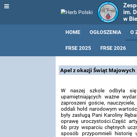
Zesp
im. 
w Bi
HOME
OGŁOSZENIA
O 
FRSE 2025
FRSE 2026
Aktualności
Apel z okazji Świąt Majowych
W naszej szkole odbyła się
upamiętniających ważne wydarz
zaproszeni goście, nauczyciele
oddali hołd narodowym wartości
były zasługą Pani Karoliny Ręb
oprawę uroczystości.Część art
6b przy wsparciu chętnych uczn
sposób przypomnieli historię 