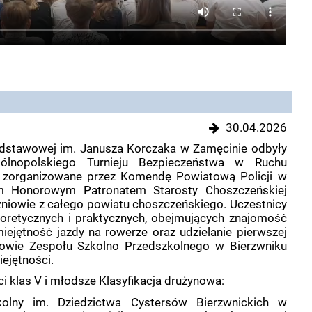
30.04.2026
dstawowej im. Janusza Korczaka w Zamęcinie odbyły
ólnopolskiego Turnieju Bezpieczeństwa w Ruchu
 zorganizowane przez Komendę Powiatową Policji w
ym Honorowym Patronatem Starosty Choszczeńskiej
czniowie z całego powiatu choszczeńskiego. Uczestnicy
eoretycznych i praktycznych, obejmujących znajomość
ejętność jazdy na rowerze oraz udzielanie pierwszej
owie Zespołu Szkolno Przedszkolnego w Bierzwniku
ejętności.
eci klas V i młodsze Klasyfikacja drużynowa:
kolny im. Dziedzictwa Cystersów Bierzwnickich w