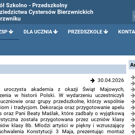
ół Szkolno - Przedszkolny
Dziedzictwa Cystersów Bierzwnickich
erzwniku
ZSP
DLA UCZNIA
PRZEDSZKOLE
KONTA
A
30.04.2026
 uroczysta akademia z okazji Świąt Majowych,
enia w historii Polski. W wydarzeniu uczestniczyli
, uczniowie oraz grupy przedszkolne, którzy wspólnie
om i tradycjom. Dekoracja oraz przygotowanie apelu
as oraz Pani Beaty Maślak, które zadbały o wyjątkową
ystyczna została przygotowana przez uczniów klasy
iów klasy 8b. Młodzi artyści w piękny i wzruszający
uchwalenia Konstytucji 3 Maja, prezentując montaż