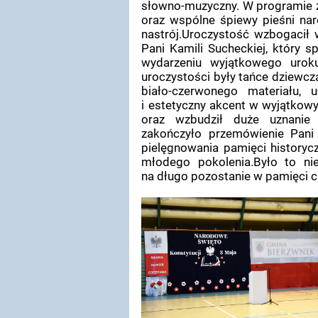
słowno-muzyczny. W programie zn
oraz wspólne śpiewy pieśni na
nastrój.Uroczystość wzbogacił 
Pani Kamili Sucheckiej, który 
wydarzeniu wyjątkowego urok
uroczystości były tańce dziewc
biało-czerwonego materiału, 
i estetyczny akcent w wyjątkow
oraz wzbudził duże uznanie 
zakończyło przemówienie Pani 
pielęgnowania pamięci historyc
młodego pokolenia.Było to nie
na długo pozostanie w pamięci ca