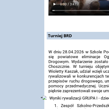
Turniej BRD
W dniu 28.04.2026 w Szkole Po
się powiatowe eliminacje Og
Drogowym. Wydarzenie zostało
Choszcznie. W turnieju objęt
Wioletty Kaszak, udział wzięli u
rywalizowali w konkurencjach t
przepisów ruchu drogowego, umi
pomocy przedmedycznej. Uczni
pięknie zaprezentowali swoje umi
Wyniki rywalizacji GRUPA I - dzi
1. Zespół Szkolno-Przedsz