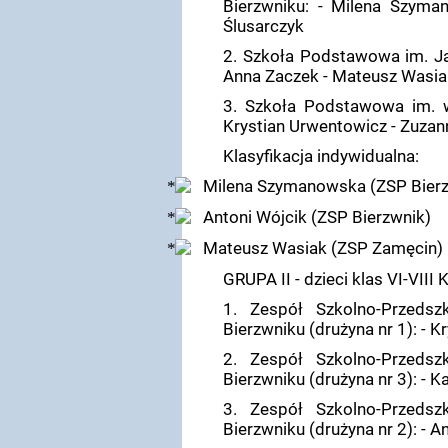
Bierzwniku: - Milena Szyma
Ślusarczyk
2. Szkoła Podstawowa im. J
Anna Zaczek - Mateusz Wasia
3. Szkoła Podstawowa im. w 
Krystian Urwentowicz - Zuza
Klasyfikacja indywidualna:
Milena Szymanowska (ZSP Bier
Antoni Wójcik (ZSP Bierzwnik)
Mateusz Wasiak (ZSP Zamęcin)
GRUPA II - dzieci klas VI-VIII
1. Zespół Szkolno-Przedsz
Bierzwniku (drużyna nr 1): - 
2. Zespół Szkolno-Przedsz
Bierzwniku (drużyna nr 3): - 
3. Zespół Szkolno-Przedsz
Bierzwniku (drużyna nr 2): - 