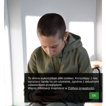
Ta strona wykorzystuje pliki cookies. Korzystając z niej 
wyrażasz zgodę na ich używanie, zgodnie z aktualnymi 
ustawieniami przeglądarki.

Więcej informacji znajdziesz w 
Polityce prywatności
.
OK