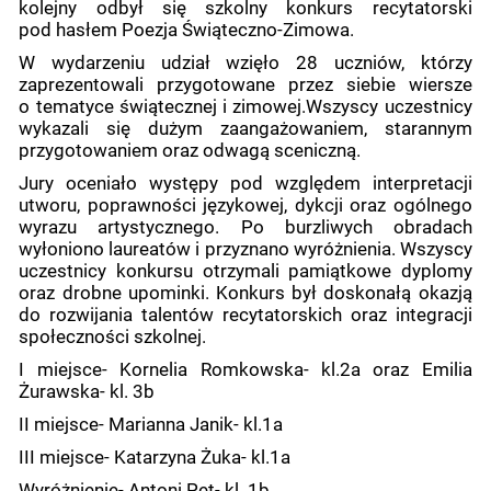
kolejny odbył się szkolny konkurs recytatorski
pod hasłem Poezja Świąteczno-Zimowa.
W wydarzeniu udział wzięło 28 uczniów, którzy
zaprezentowali przygotowane przez siebie wiersze
o tematyce świątecznej i zimowej.Wszyscy uczestnicy
wykazali się dużym zaangażowaniem, starannym
przygotowaniem oraz odwagą sceniczną.
Jury oceniało występy pod względem interpretacji
utworu, poprawności językowej, dykcji oraz ogólnego
wyrazu artystycznego. Po burzliwych obradach
wyłoniono laureatów i przyznano wyróżnienia. Wszyscy
uczestnicy konkursu otrzymali pamiątkowe dyplomy
oraz drobne upominki. Konkurs był doskonałą okazją
do rozwijania talentów recytatorskich oraz integracji
społeczności szkolnej.
I miejsce- Kornelia Romkowska- kl.2a oraz Emilia
Żurawska- kl. 3b
II miejsce- Marianna Janik- kl.1a
III miejsce- Katarzyna Żuka- kl.1a
Wyróżnienie- Antoni Pet- kl. 1b